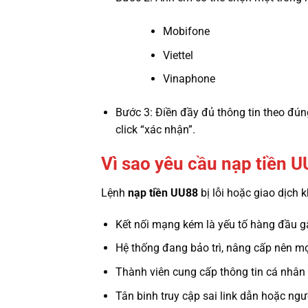
Mobifone
Viettel
Vinaphone
Bước 3: Điền đầy đủ thông tin theo đú
click “xác nhận”.
Vì sao yêu cầu nạp tiền U
Lệnh
nạp tiền UU88
bị lỗi hoặc giao dịch
Kết nối mạng kém là yếu tố hàng đầu gâ
Hệ thống đang bảo trì, nâng cấp nên mọi
Thành viên cung cấp thông tin cá nhân 
Tân binh truy cập sai link dẫn hoặc ng