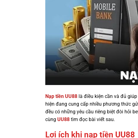
Nạp tiền UU88
là điều kiện cần và đủ giúp
hiện đang cung cấp nhiều phương thức gửi
đều có những yêu cầu riêng biệt đòi hỏi be
cùng
UU88
tìm đọc bài viết sau.
Lợi ích khi nạp tiền UU88