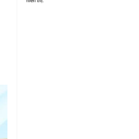
hiển thị.
.