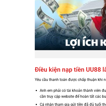
Điều kiện nạp tiền UU88 l
Yêu cầu thanh toán được chấp thuận khi ng
Anh em phải có tài khoản thành viên đư
cần truy cập website để hoàn tất các b
Cá nhân tham gia gửi tiền đã đủ tuổi t