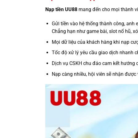
Nạp tiền UU88
mang đến cho mọi thành viê
Gửi tiền vào hệ thống thành công, anh
Chẳng hạn như game bài, slot nổ hũ, xóc
Mọi dữ liệu của khách hàng khi nạp c
Tốc độ xử lý yêu cầu giao dịch nhanh 
Dịch vụ CSKH chu đáo cam kết hướng dẫ
Nạp càng nhiều, hội viên sẽ nhận được 