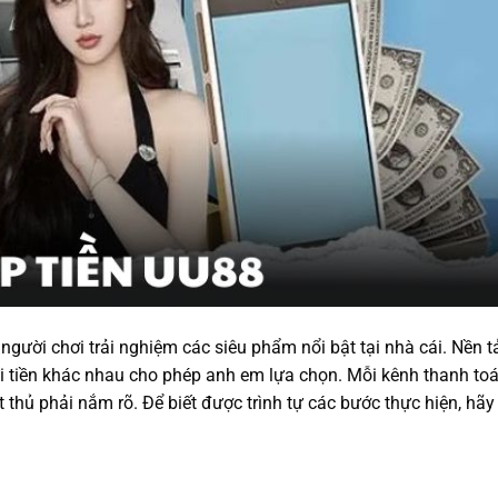
 người chơi trải nghiệm các siêu phẩm nổi bật tại nhà cái. Nền 
 tiền khác nhau cho phép anh em lựa chọn. Mỗi kênh thanh to
t thủ phải nắm rõ. Để biết được trình tự các bước thực hiện, hãy