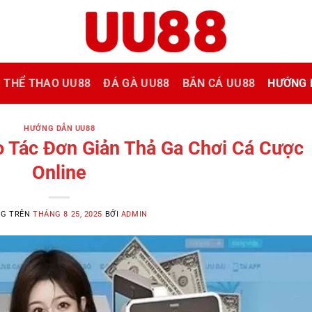
THỂ THAO UU88
ĐÁ GÀ UU88
BẮN CÁ UU88
HƯỚNG 
HƯỚNG DẪN UU88
 Tác Đơn Giản Thả Ga Chơi Cá Cược
Online
NG TRÊN
THÁNG 8 25, 2025
BỞI
ADMIN