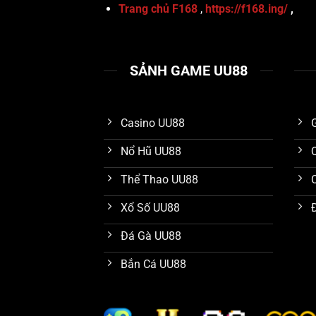
Trang chủ F168
,
https://f168.ing/
,
SẢNH GAME UU88
Casino UU88
Nổ Hũ UU88
Thể Thao UU88
Xổ Số UU88
Đá Gà UU88
Bắn Cá UU88