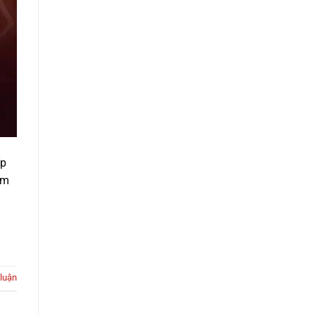
ấp
ểm
 luận