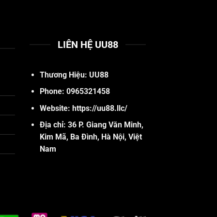
LIÊN HỆ UU88
Thương Hiệu: UU88
Phone: 0965321458
Website:
https://uu88.llc/
Địa chỉ: 36 P. Giang Văn Minh,
Kim Mã, Ba Đình, Hà Nội, Việt
Nam