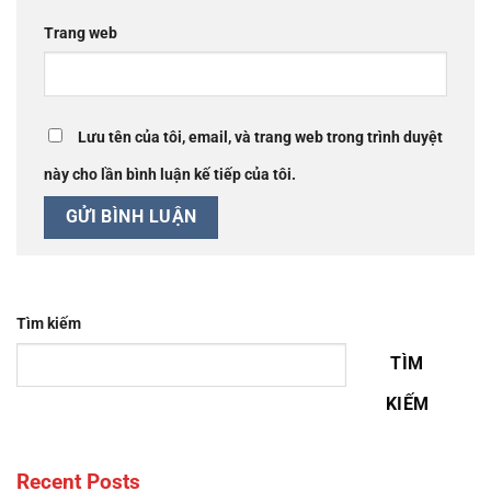
Trang web
Lưu tên của tôi, email, và trang web trong trình duyệt
này cho lần bình luận kế tiếp của tôi.
Tìm kiếm
TÌM
KIẾM
Recent Posts