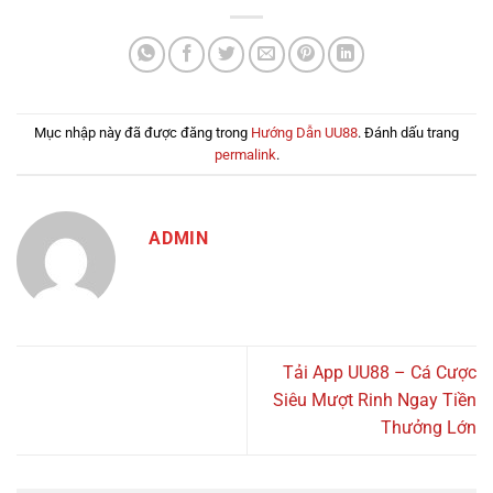
Mục nhập này đã được đăng trong
Hướng Dẫn UU88
. Đánh dấu trang
permalink
.
ADMIN
Tải App UU88 – Cá Cược
Siêu Mượt Rinh Ngay Tiền
Thưởng Lớn