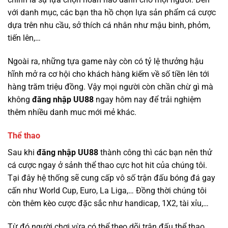
với danh mục, các bạn tha hồ chọn lựa sản phẩm cá cược
dựa trên nhu cầu, sở thích cá nhân như mậu binh, phỏm,
tiến lên,…
Ngoài ra, những tựa game này còn có tỷ lệ thưởng hậu
hĩnh mở ra cơ hội cho khách hàng kiếm về số tiền lên tới
hàng trăm triệu đồng. Vậy mọi người còn chần chừ gì mà
không
đăng nhập UU88
ngay hôm nay để trải nghiệm
thêm nhiều danh muc mới mẻ khác.
Thể thao
Sau khi
đăng nhập UU88
thành công thì các bạn nên thử
cá cược ngay ở sảnh thể thao cực hot hit của chúng tôi.
Tại đây hệ thống sẽ cung cấp vô số trận đấu bóng đá gay
cấn như World Cup, Euro, La Liga,… Đồng thời chúng tôi
còn thêm kèo cược đặc sắc như handicap, 1X2, tài xỉu,…
Từ đó người chơi vừa có thể theo dõi trận đấu thể thao